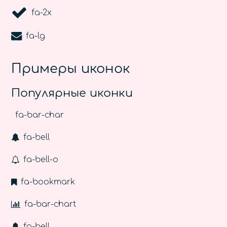
fa-2x
fa-lg
Примеры иконок
Популярные иконки
fa-bar-char
fa-bell
fa-bell-o
fa-bookmark
fa-bar-chart
fa-bell