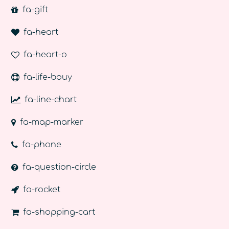
fa-gift
fa-heart
fa-heart-o
fa-life-bouy
fa-line-chart
fa-map-marker
fa-phone
fa-question-circle
fa-rocket
fa-shopping-cart