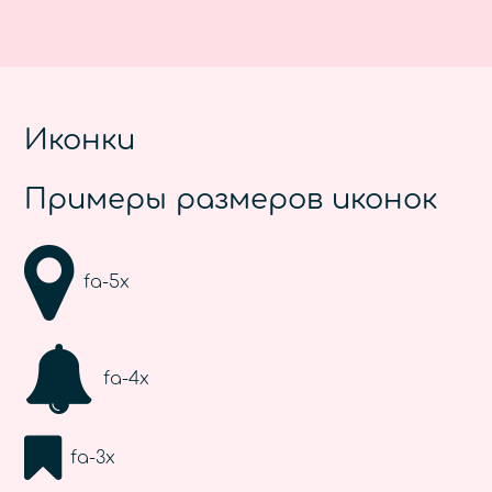
Иконки
Примеры размеров иконок
fa-5x
fa-4x
fa-3x