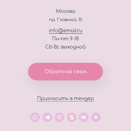
Сотрудничество
Пресс-центр
Москва
Тендеры, закупки
пр. Главный, 10
Контакты
info@email.ru
Пн-пт 9-18
Сб-Вс выходной
Обратная связь
Пригласить в тендер